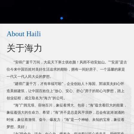
About Haili
关于海力
“安得广厦千万间，大庇天下寒士俱欢颜！风雨不动安如山。”“安居”是古
往今来中国百姓对美好生活追求的期盼，拥有一间好房子、一个温馨的家是
一代又一代人民大众的梦想。
“建得广厦千万，才有幸福可盼”，企业创始人卜海国、郭淑英夫妇心怀
造美丽建筑，让中国百姓住上“放心、安心、舒心”房子的初心与梦想，踏上
创业征程，成立取名为“海力”的公司。
“海”广阔无垠、容纳百川，象征着博大、包容；“海”蕴含着巨大的能量，
象征着强大的生命力、希望；“海”并不是总是风平浪静，总会有波涛汹涌的
时候，象征着激情、奋斗、爆发力；“海”是一个神秘、未知的宝座，象征着
梦想、美好；
“力”指全力、活力、向心力、爆发力，蕴涵着以匠心造非凡、用细节造