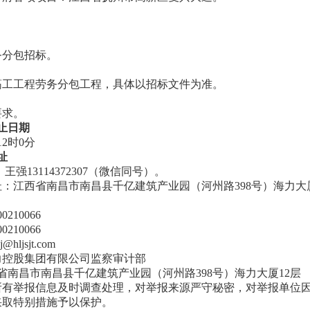
务分包招标
。
筋
工工程劳务分包
工程，具体以招标文件为准
。
要求。
止日期
12时0分
址
王强13114372307（微信同号）。
：江西省南昌市南昌县千亿建筑产业园（河州路398号）海力大厦
100210066
210066
hljsjt.com
力控股集团有限公司监察审计部
西省南昌市南昌县千亿建筑产业园（河州路398号）海力大厦12层
所有举报信息及时调查处理，对举报来源严守秘密，对举报单位
采取特别措施予以保护。