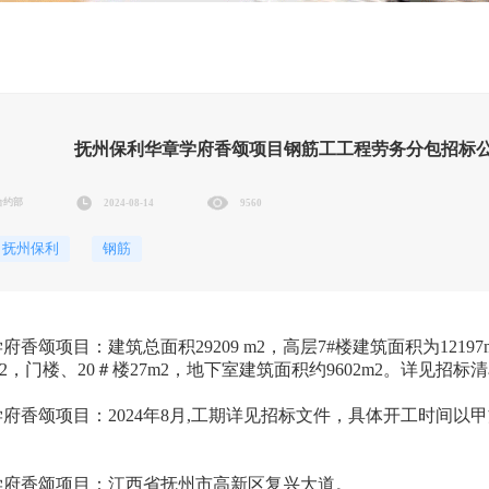
抚州保利华章学府香颂项目钢筋工工程劳务分包招标
合约部
2024-08-14
9560
抚州保利
钢筋
学府香颂项目：
建筑总面积29209 m2，高层7#楼建筑面积为12197
m2，门楼、20＃楼27m2，地下室建筑面积约9602m2。详见招标
学府香颂项目：
2024年8月,
工期详见招标文件，具体开工时间以甲
学府香颂项目：江西省抚州市高新区复兴大道。