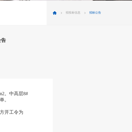
招投标信息
招标公告
公告
m2。中高层8#
清单。
方开工令为