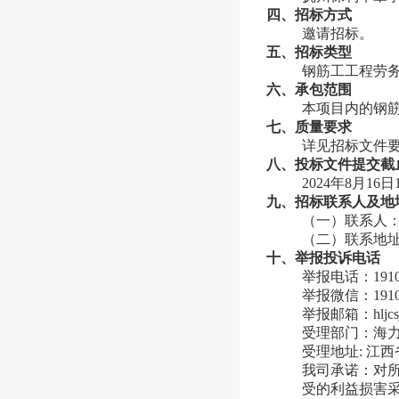
四、招标方式
邀请招标。
五、招标类型
钢筋工工程劳
六、承包范围
本项目内的钢
七、质量要求
详见招标文件
八、投标文件提交截
2024年8月16日
九、招标联系人及地
（一）联系人： 
（二）联系地址
十、举报投诉电话
举报电话：19
举报微信：19100
举报邮箱：hljcsj@
受理部门：海
受理地址: 江
我司承诺：对
受的利益损害