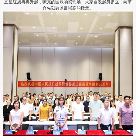
五星红旗冉冉升起，嘹亮的国歌响彻现场，大家自发起身肃立，向革
命先烈致以最崇高的敬意。